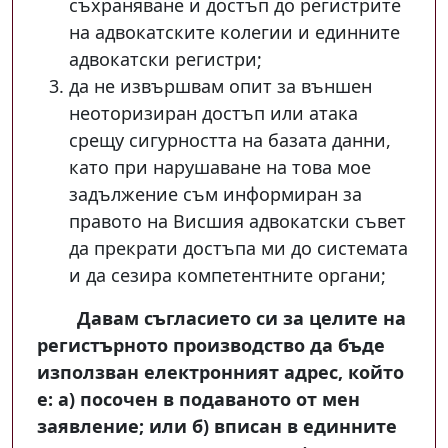
съхраняване и достъп до регистрите
на адвокатските колегии и единните
адвокатски регистри;
да не извършвам опит за външен
неоторизиран достъп или атака
срещу сигурността на базата данни,
като при нарушаване на това мое
задължение съм информиран за
правото на Висшия адвокатски съвет
да прекрати достъпа ми до системата
и да сезира компетентните органи;
Давам съгласието си за целите на
регистърното производство да бъде
използван електронният адрес, който
е: а) посочен в подаваното от мен
заявление; или б) вписан в единните