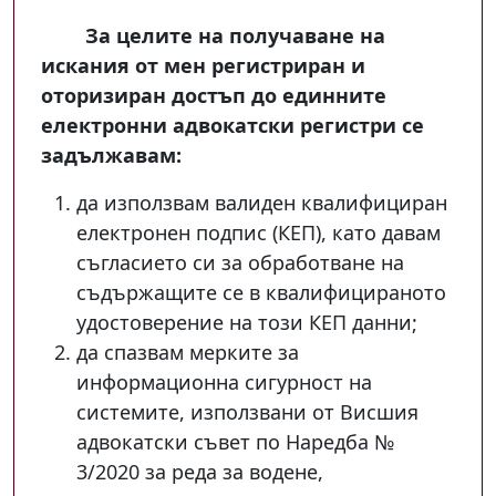
За целите на получаване на
искания от мен регистриран и
оторизиран достъп до единните
електронни адвокатски регистри се
задължавам:
да използвам валиден квалифициран
електронен подпис (КЕП), като давам
съгласието си за обработване на
съдържащите се в квалифицираното
удостоверение на този КЕП данни;
да спазвам мерките за
информационна сигурност на
системите, използвани от Висшия
адвокатски съвет по Наредба №
3/2020 за реда за водене,